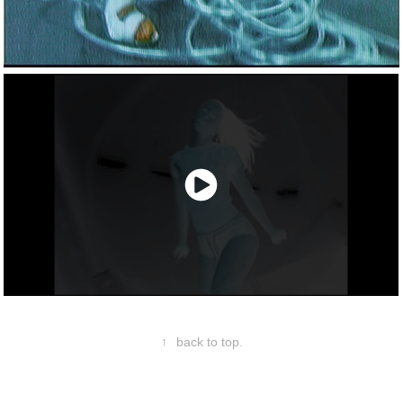
↑
back to top.