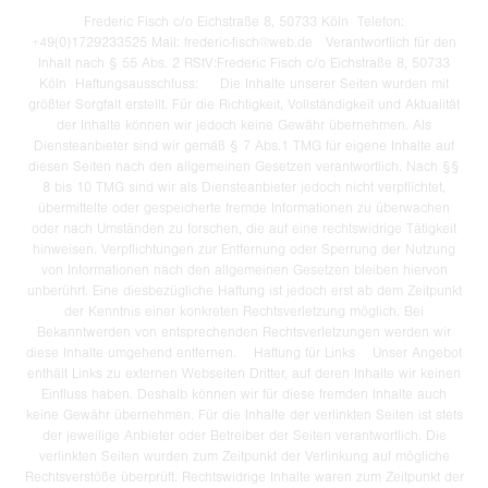
Frederic Fisch c/o Eichstraße 8, 50733 Köln Telefon:
+49(0)1729233525 Mail: frederic-fisch@web.de Verantwortlich für den
Inhalt nach § 55 Abs. 2 RStV:Frederic Fisch c/o Eichstraße 8, 50733
Köln Haftungsausschluss: Die Inhalte unserer Seiten wurden mit
größter Sorgfalt erstellt. Für die Richtigkeit, Vollständigkeit und Aktualität
der Inhalte können wir jedoch keine Gewähr übernehmen. Als
Diensteanbieter sind wir gemäß § 7 Abs.1 TMG für eigene Inhalte auf
diesen Seiten nach den allgemeinen Gesetzen verantwortlich. Nach §§
8 bis 10 TMG sind wir als Diensteanbieter jedoch nicht verpflichtet,
übermittelte oder gespeicherte fremde Informationen zu überwachen
oder nach Umständen zu forschen, die auf eine rechtswidrige Tätigkeit
hinweisen. Verpflichtungen zur Entfernung oder Sperrung der Nutzung
von Informationen nach den allgemeinen Gesetzen bleiben hiervon
unberührt. Eine diesbezügliche Haftung ist jedoch erst ab dem Zeitpunkt
der Kenntnis einer konkreten Rechtsverletzung möglich. Bei
Bekanntwerden von entsprechenden Rechtsverletzungen werden wir
diese Inhalte umgehend entfernen. Haftung für Links Unser Angebot
enthält Links zu externen Webseiten Dritter, auf deren Inhalte wir keinen
Einfluss haben. Deshalb können wir für diese fremden Inhalte auch
keine Gewähr übernehmen. Für die Inhalte der verlinkten Seiten ist stets
der jeweilige Anbieter oder Betreiber der Seiten verantwortlich. Die
verlinkten Seiten wurden zum Zeitpunkt der Verlinkung auf mögliche
Rechtsverstöße überprüft. Rechtswidrige Inhalte waren zum Zeitpunkt der