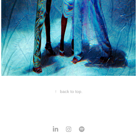
↑
back to top.