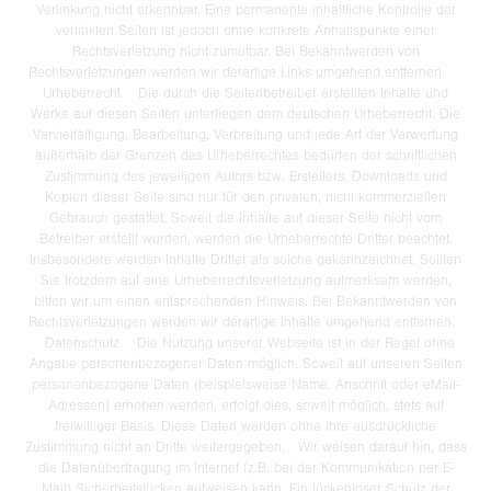
Verlinkung nicht erkennbar. Eine permanente inhaltliche Kontrolle der
verlinkten Seiten ist jedoch ohne konkrete Anhaltspunkte einer
Rechtsverletzung nicht zumutbar. Bei Bekanntwerden von
Rechtsverletzungen werden wir derartige Links umgehend entfernen.
Urheberrecht Die durch die Seitenbetreiber erstellten Inhalte und
Werke auf diesen Seiten unterliegen dem deutschen Urheberrecht. Die
Vervielfältigung, Bearbeitung, Verbreitung und jede Art der Verwertung
außerhalb der Grenzen des Urheberrechtes bedürfen der schriftlichen
Zustimmung des jeweiligen Autors bzw. Erstellers. Downloads und
Kopien dieser Seite sind nur für den privaten, nicht kommerziellen
Gebrauch gestattet. Soweit die Inhalte auf dieser Seite nicht vom
Betreiber erstellt wurden, werden die Urheberrechte Dritter beachtet.
Insbesondere werden Inhalte Dritter als solche gekennzeichnet. Sollten
Sie trotzdem auf eine Urheberrechtsverletzung aufmerksam werden,
bitten wir um einen entsprechenden Hinweis. Bei Bekanntwerden von
Rechtsverletzungen werden wir derartige Inhalte umgehend entfernen.
Datenschutz Die Nutzung unserer Webseite ist in der Regel ohne
Angabe personenbezogener Daten möglich. Soweit auf unseren Seiten
personenbezogene Daten (beispielsweise Name, Anschrift oder eMail-
Adressen) erhoben werden, erfolgt dies, soweit möglich, stets auf
freiwilliger Basis. Diese Daten werden ohne Ihre ausdrückliche
Zustimmung nicht an Dritte weitergegeben. Wir weisen darauf hin, dass
die Datenübertragung im Internet (z.B. bei der Kommunikation per E-
Mail) Sicherheitslücken aufweisen kann. Ein lückenloser Schutz der